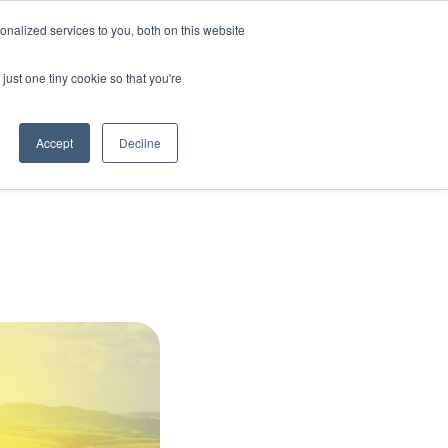
nalized services to you, both on this website
plify
Acerca de nosotros
Insights
Contacto
just one tiny cookie so that you're
Accept
Decline